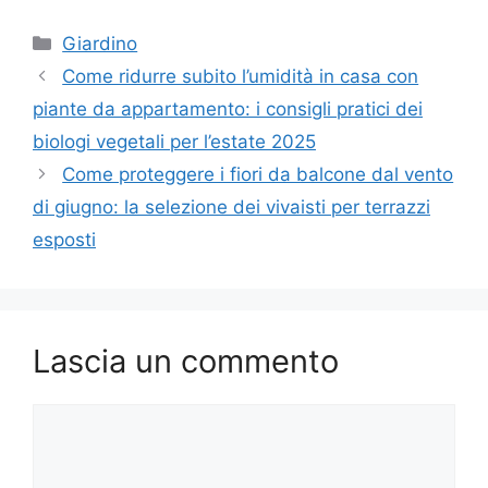
Categorie
Giardino
Come ridurre subito l’umidità in casa con
piante da appartamento: i consigli pratici dei
biologi vegetali per l’estate 2025
Come proteggere i fiori da balcone dal vento
di giugno: la selezione dei vivaisti per terrazzi
esposti
Lascia un commento
Commento